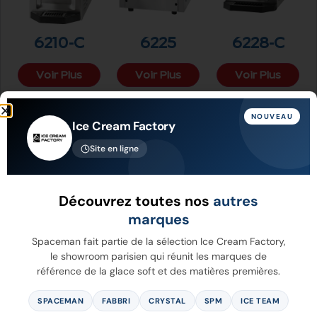
6210-C
6225
6228-C
Voir Plus
Voir Plus
Voir Plus
NOUVEAU
Ice Cream Factory
Site en ligne
Découvrez toutes nos
autres
marques
Spaceman fait partie de la sélection Ice Cream Factory,
le showroom parisien qui réunit les marques de
référence de la glace soft et des matières premières.
6228A-C
6235A-C
6240
SPACEMAN
FABBRI
CRYSTAL
SPM
ICE TEAM
Voir Plus
Voir Plus
Voir Plus