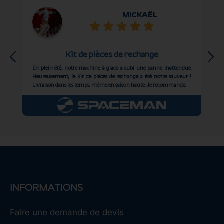
MICKAËL
Kit de pièces de rechange
Gad de
En plein été, notre machine à glace a subi une panne inattendue.
La co
èce.
Heureusement, le kit de pièces de rechange a été notre sauveur !
ont a
Livraison dans les temps, même en saison haute. Je recommande.
INFORMATIONS
Faire une demande de devis