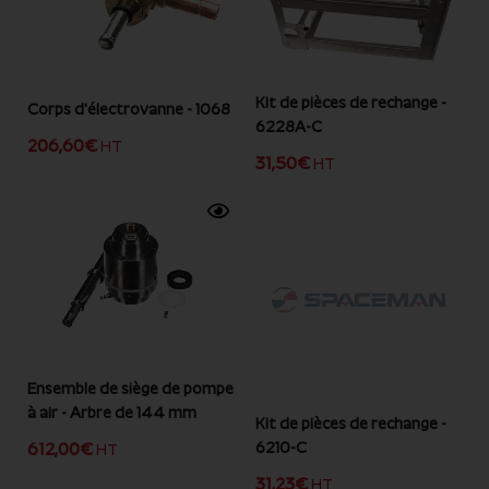
Kit de pièces de rechange -
Corps d'électrovanne - 1068
6228A-C
206,60
€
HT
31,50
€
HT
Ensemble de siège de pompe
à air - Arbre de 144 mm
Kit de pièces de rechange -
6210-C
612,00
€
HT
31,23
€
HT