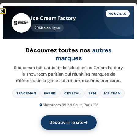
NOUVEAU
Ice Cream Factory
Site en ligne
6250A-C
Découvrez toutes nos
autres
marques
Voir Plus
Spaceman fait partie de la sélection Ice Cream Factory,
le showroom parisien qui réunit les marques de
référence de la glace soft et des matières premières.
SPACEMAN
FABBRI
CRYSTAL
SPM
ICE TEAM
VOTRE MACHINE NE FIGURE
Showroom 89 bd Soult, Paris 12e
PAS DANS LA LISTE ?
Découvrir le site
Faire une demande