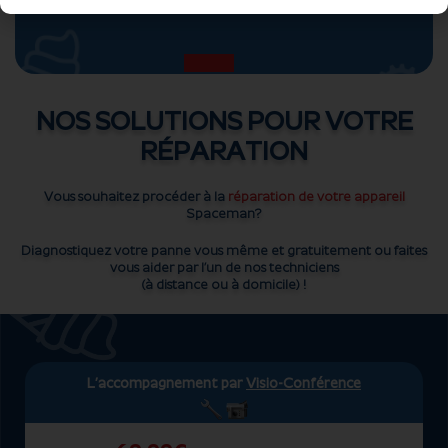
NOS SOLUTIONS POUR VOTRE
RÉPARATION
Vous souhaitez procéder à la
réparation de votre appareil
Spaceman?
Diagnostiquez votre panne vous même et gratuitement ou faites
vous aider par l’un de nos techniciens
(à distance ou à domicile) !
L’accompagnement par
Visio-Conférence