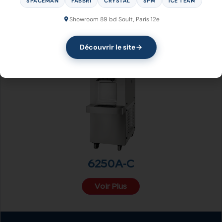
SPACEMAN
FABBRI
CRYSTAL
SPM
ICE TEAM
Showroom 89 bd Soult, Paris 12e
Voir Plus
Voir Plus
Voir Plus
Découvrir le site
6250A-C
Voir Plus