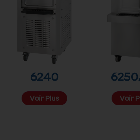
6240
6250
Voir Plus
Voir P