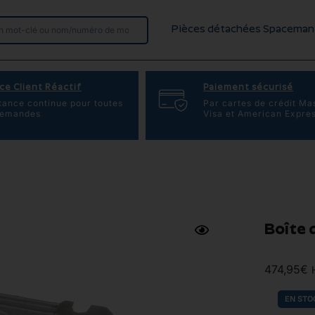
Pièces détachées Spaceman
ce Client Réactif
Paiement sécurisé
tance continue pour toutes
Par cartes de crédit Ma
demandes
Visa et American Expre
Boîte 
474,95
€
EN STO