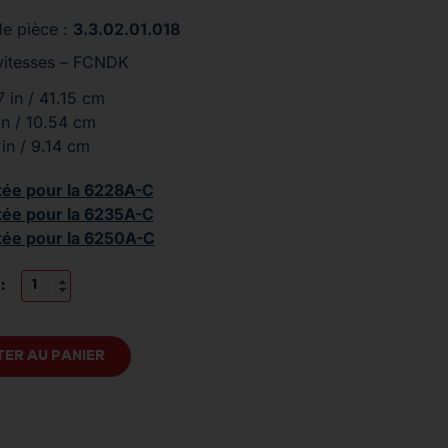
e pièce :
3.3.02.01.018
 vitesses – FCNDK
7 in / 41.15 cm
in / 10.54 cm
 in / 9.14 cm
tée pour la 6228A-C
tée pour la 6235A-C
tée pour la 6250A-C
:
ER AU PANIER