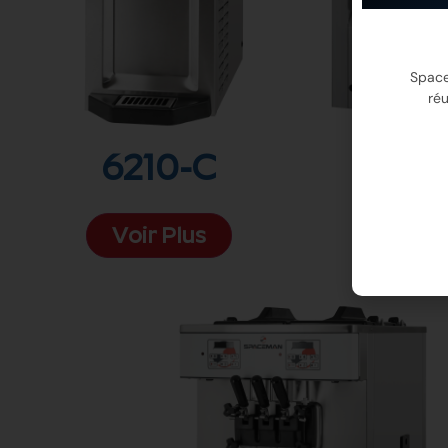
Space
réu
6210-C
62
Voir Plus
Voir