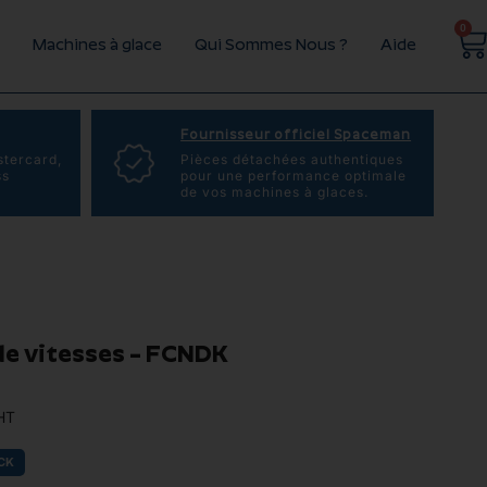
0
Machines à glace
Qui Sommes Nous ?
Aide
Fournisseur officiel Spaceman
stercard,
Pièces détachées authentiques
ss
pour une performance optimale
de vos machines à glaces.
de vitesses – FCNDK
HT
CK