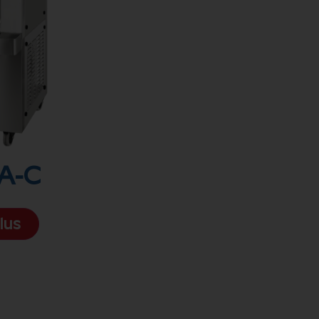
A-C
lus