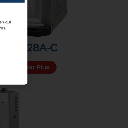
en qui
res.
6228A-C
Voir Plus