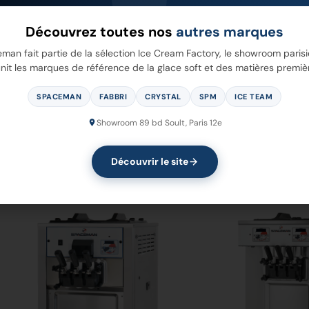
Découvrez toutes nos
autres marques
man fait partie de la sélection Ice Cream Factory, le showroom parisi
nit les marques de référence de la glace soft et des matières premiè
SPACEMAN
FABBRI
CRYSTAL
SPM
ICE TEAM
25
6228-C
Showroom 89 bd Soult, Paris 12e
Découvrir le site
 Plus
Voir Plus