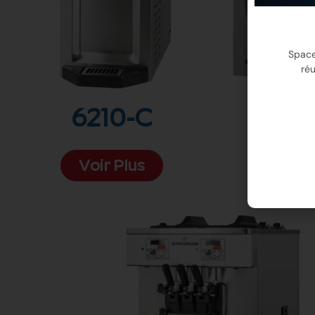
Space
réu
6210-C
62
Voir Plus
Voir