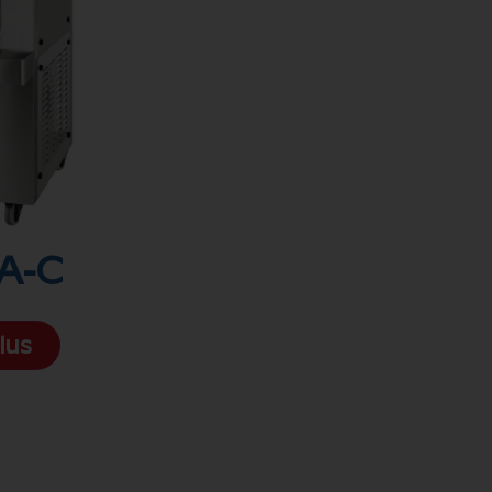
A-C
lus