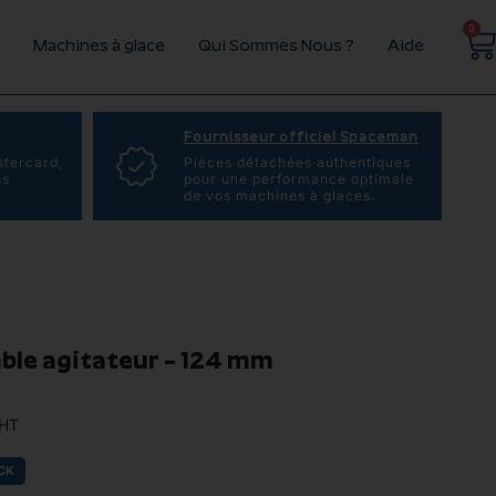
0
Machines à glace
Qui Sommes Nous ?
Aide
Fournisseur officiel Spaceman
stercard,
Pièces détachées authentiques
ss
pour une performance optimale
de vos machines à glaces.
le agitateur – 124 mm
HT
CK