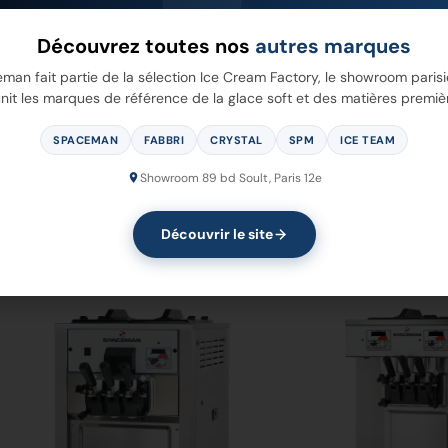
Découvrez toutes nos
autres marques
man fait partie de la sélection Ice Cream Factory, le showroom parisi
nit les marques de référence de la glace soft et des matières premiè
SPACEMAN
FABBRI
CRYSTAL
SPM
ICE TEAM
25
6228-C
Showroom 89 bd Soult, Paris 12e
Découvrir le site
 Plus
Voir Plus