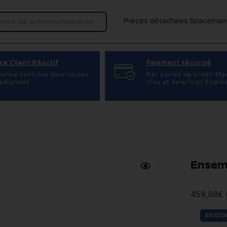
Pièces détachées Spaceman
ce Client Réactif
Paiement sécurisé
tance continue pour toutes
Par cartes de crédit Ma
demandes
Visa et American Expre
Ensemb
459,98
€
EN STO