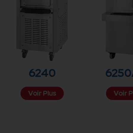
6240
6250
Voir Plus
Voir P