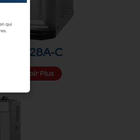
en qui
res.
6228A-C
Voir Plus