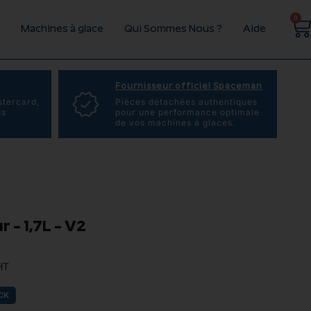
0
Machines à glace
Qui Sommes Nous ?
Aide
Fournisseur officiel Spaceman
stercard,
Pièces détachées authentiques
ss
pour une performance optimale
de vos machines à glaces.
 – 1,7L – V2
HT
CK