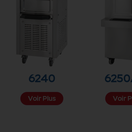
6240
6250
Voir Plus
Voir P