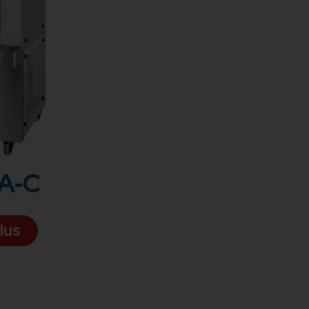
A-C
lus