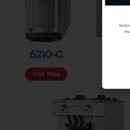
Space
réu
6210-C
62
Voir Plus
Voir