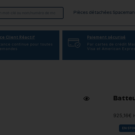
Pièces détachées Spaceman
ce Client Réactif
Paiement sécurisé
tance continue pour toutes
Par cartes de crédit Ma
demandes
Visa et American Expre
Batteur
925,16
€
EN STO