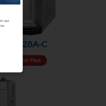
en qui
res.
6228A-C
Voir Plus