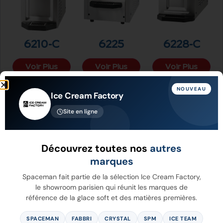
6210-C
6225
6228-C
Voir Plus
Voir Plus
Voir Plus
NOUVEAU
Ice Cream Factory
Site en ligne
Découvrez toutes nos
autres
marques
Spaceman fait partie de la sélection Ice Cream Factory,
le showroom parisien qui réunit les marques de
référence de la glace soft et des matières premières.
6228A-C
6235A-C
6240
SPACEMAN
FABBRI
CRYSTAL
SPM
ICE TEAM