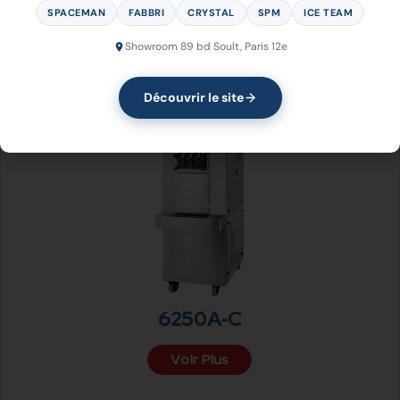
SPACEMAN
FABBRI
CRYSTAL
SPM
ICE TEAM
6228A-C
6235A-C
6240
Showroom 89 bd Soult, Paris 12e
Voir Plus
Voir Plus
Voir Plus
Découvrir le site
6250A-C
Voir Plus