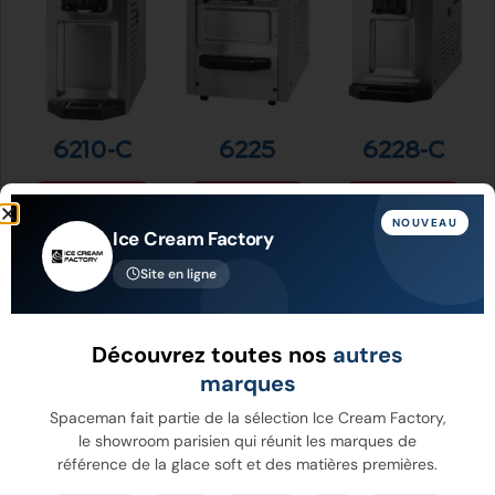
6210-C
6225
6228-C
Voir Plus
Voir Plus
Voir Plus
NOUVEAU
Ice Cream Factory
Site en ligne
Découvrez toutes nos
autres
marques
Spaceman fait partie de la sélection Ice Cream Factory,
le showroom parisien qui réunit les marques de
référence de la glace soft et des matières premières.