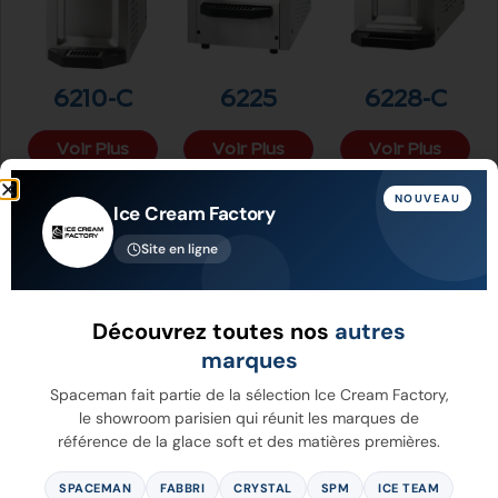
6210-C
6225
6228-C
Voir Plus
Voir Plus
Voir Plus
NOUVEAU
Ice Cream Factory
Site en ligne
Découvrez toutes nos
autres
marques
Spaceman fait partie de la sélection Ice Cream Factory,
le showroom parisien qui réunit les marques de
référence de la glace soft et des matières premières.
6228A-C
6235A-C
6240
SPACEMAN
FABBRI
CRYSTAL
SPM
ICE TEAM