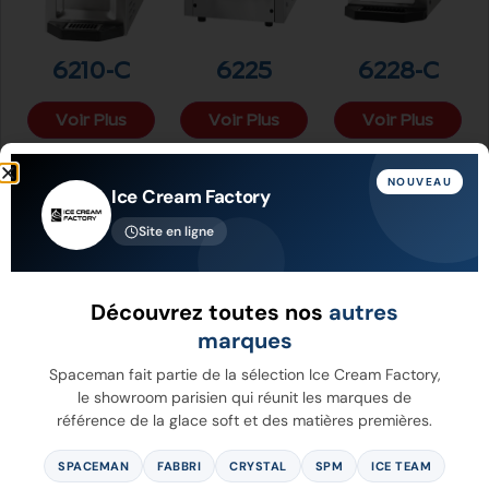
6210-C
6225
6228-C
Voir Plus
Voir Plus
Voir Plus
NOUVEAU
Ice Cream Factory
Site en ligne
Découvrez toutes nos
autres
marques
Spaceman fait partie de la sélection Ice Cream Factory,
le showroom parisien qui réunit les marques de
référence de la glace soft et des matières premières.
6228A-C
6235A-C
6240
SPACEMAN
FABBRI
CRYSTAL
SPM
ICE TEAM
Voir Plus
Voir Plus
Voir Plus