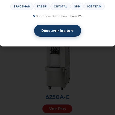
SPACEMAN
FABBRI
CRYSTAL
SPM
ICE TEAM
6228A-C
6235A-C
6240
Showroom 89 bd Soult, Paris 12e
Voir Plus
Voir Plus
Voir Plus
Découvrir le site
6250A-C
Voir Plus