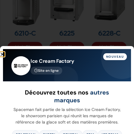
6210-C
6225
6228-C
Voir Plus
Voir Plus
Voir Plus
NOUVEAU
Ice Cream Factory
Site en ligne
Découvrez toutes nos
autres
marques
Spaceman fait partie de la sélection Ice Cream Factory,
le showroom parisien qui réunit les marques de
référence de la glace soft et des matières premières.