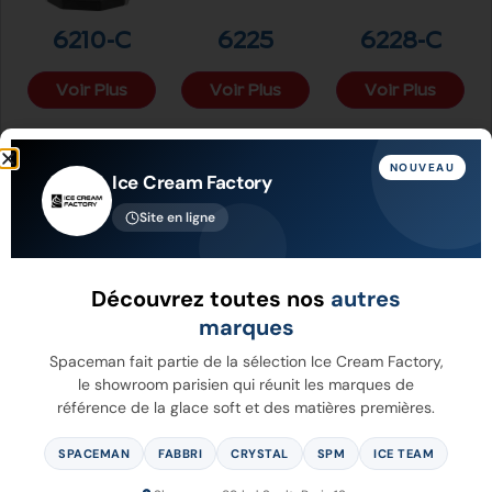
6210-C
6225
6228-C
Voir Plus
Voir Plus
Voir Plus
NOUVEAU
Ice Cream Factory
Site en ligne
Découvrez toutes nos
autres
marques
Spaceman fait partie de la sélection Ice Cream Factory,
le showroom parisien qui réunit les marques de
référence de la glace soft et des matières premières.
6228A-C
6235A-C
6240
SPACEMAN
FABBRI
CRYSTAL
SPM
ICE TEAM
Voir Plus
Voir Plus
Voir Plus