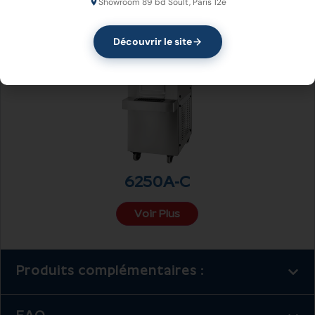
Showroom 89 bd Soult, Paris 12e
Découvrir le site
6250A-C
Voir Plus
Produits complémentaires :