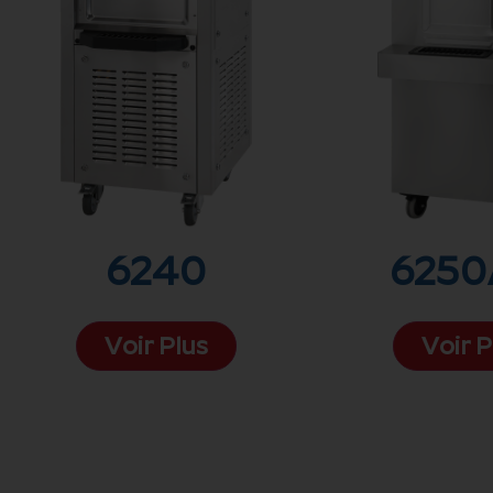
6240
6250
Voir Plus
Voir P