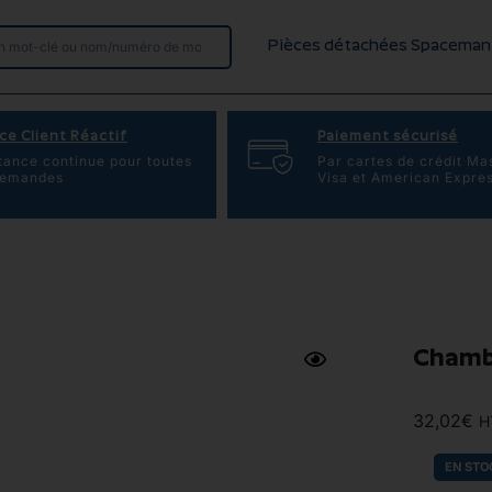
Pièces détachées Spaceman
ce Client Réactif
Paiement sécurisé
tance continue pour toutes
Par cartes de crédit Ma
demandes
Visa et American Expre
Chambr
32,02
€
H
EN STO