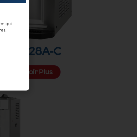
en qui
res.
6228A-C
Voir Plus