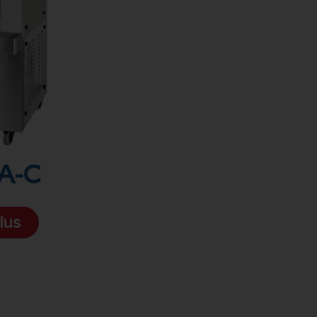
A-C
lus