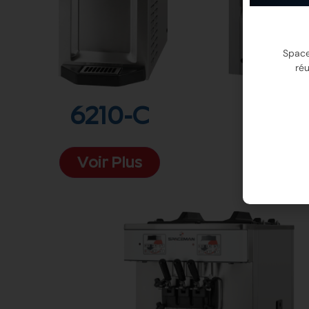
Space
réu
6210-C
62
Voir Plus
Voir