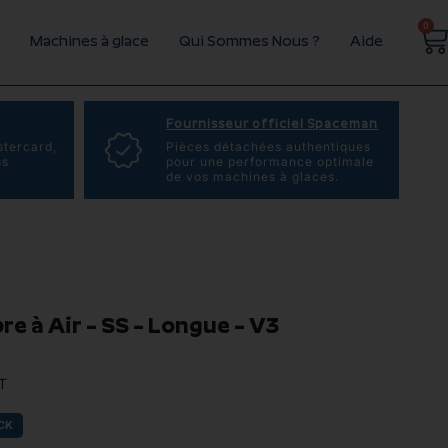
0
Machines à glace
Qui Sommes Nous ?
Aide
Fournisseur officiel Spaceman
stercard,
Pièces détachées authentiques
ss
pour une performance optimale
de vos machines à glaces.
e à Air – SS – Longue – V3
T
CK