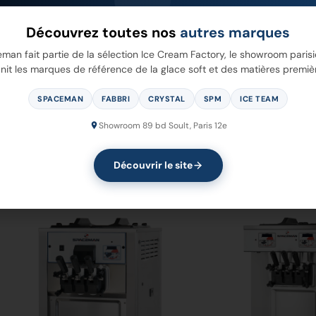
Découvrez toutes nos
autres marques
man fait partie de la sélection Ice Cream Factory, le showroom parisi
nit les marques de référence de la glace soft et des matières premiè
SPACEMAN
FABBRI
CRYSTAL
SPM
ICE TEAM
25
6228-C
Showroom 89 bd Soult, Paris 12e
Découvrir le site
 Plus
Voir Plus