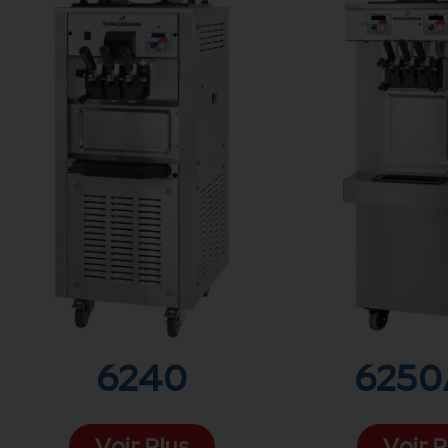
6240
6250