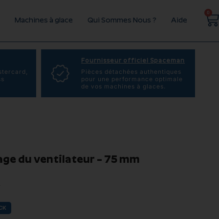
0
Machines à glace
Qui Sommes Nous ?
Aide
Fournisseur officiel Spaceman
stercard,
Pièces détachées authentiques
ss
pour une performance optimale
de vos machines à glaces.
ge du ventilateur – 75 mm
T
CK