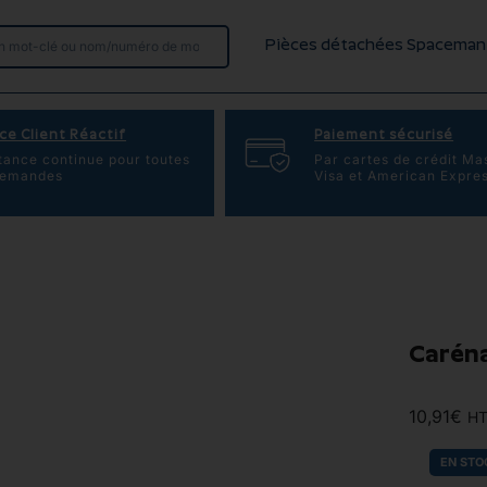
Pièces détachées Spaceman
ce Client Réactif
Paiement sécurisé
tance continue pour toutes
Par cartes de crédit Ma
demandes
Visa et American Expre
Caréna
10,91
€
H
EN STO