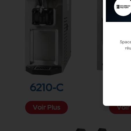
Space
réu
6210-C
62
Voir Plus
Voir