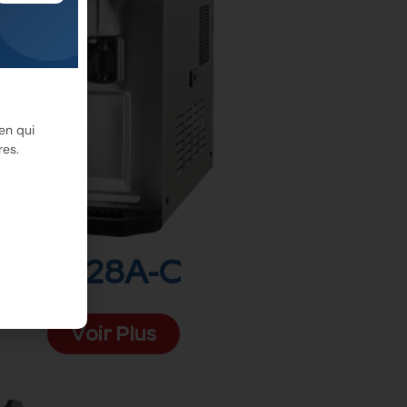
en qui
res.
6228A-C
Voir Plus