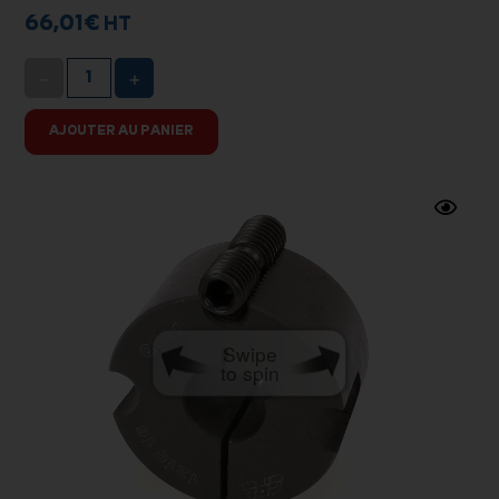
66,01
€
HT
−
+
AJOUTER AU PANIER
Swipe
to spin