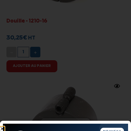
Douille - 1210-16
30,25
€
HT
−
+
AJOUTER AU PANIER
Swipe
to spin