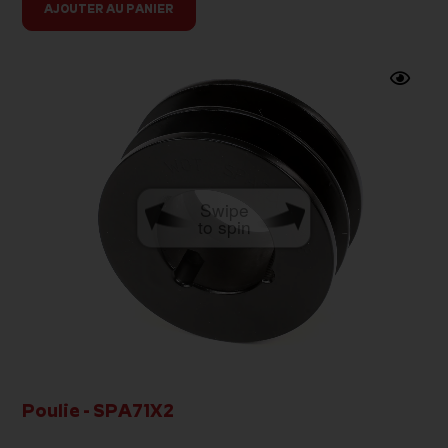
AJOUTER AU PANIER
Swipe
to spin
Poulie - SPA71X2