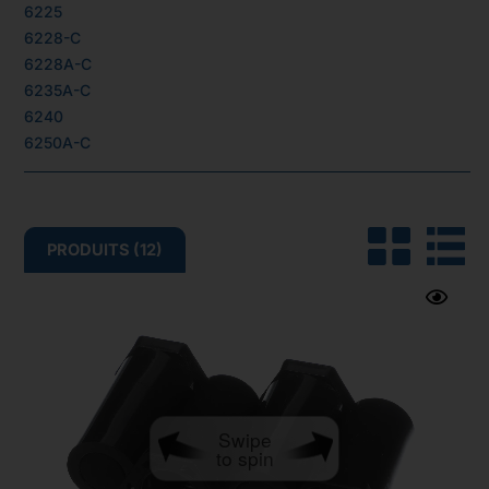
6225
6228-C
6228A-C
6235A-C
6240
6250A-C
PRODUITS (12)
Swipe
to spin