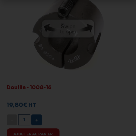
Swipe
to spin
Douille - 1008-16
19,80
€
HT
−
+
AJOUTER AU PANIER