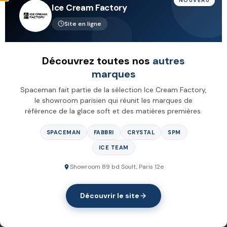
NOUVEAU
Ice Cream Factory
Site en ligne
Découvrez toutes nos
autres
marques
Spaceman fait partie de la sélection Ice Cream Factory,
Douille - 1108-16
le showroom parisien qui réunit les marques de
référence de la glace soft et des matières premières.
23,23
€
HT
SPACEMAN
FABBRI
CRYSTAL
SPM
−
+
ICE TEAM
Showroom 89 bd Soult, Paris 12e
AJOUTER AU PANIER
Découvrir le site