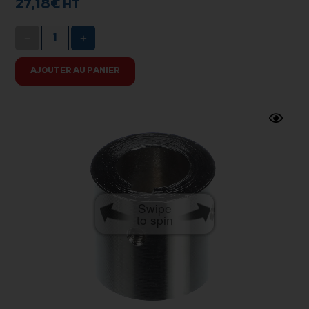
27,18
€
HT
−
+
AJOUTER AU PANIER
Swipe
to spin