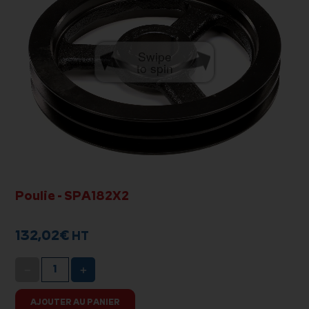
Swipe
to spin
Poulie - SPA182X2
132,02
€
HT
−
+
AJOUTER AU PANIER